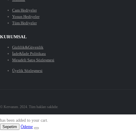
Cam Hediyeler
Yosun Hediyeler
Tüm Hediyeler
KURUMSAL
Gizlilik&Güvenlik
İade&İade Politikası
Mesafeli Satış Sözleşmesi
Üyelik Sözleşmesi
© Kervanım. 2024. Tüm hakları saklıdır.
has been added to your cart.
Sepetim
Ödeme