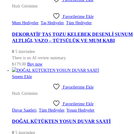
Hızlı Görünüm
Favorilerime Ekle
Mum Hediyeler
,
Taş Hediyeler
,
Tüm Hediyeler
DEKORATİF TAŞ TOZU KELEBEK DESENLİ SUNUM
ALTLIĞI, VAZO – TÜTSÜLÜK VE MUM KABI
0
5 üzerinden
There is no AI review summary.
₺
179,00
Buy now
Sepete Ekle
Favorilerime Ekle
Hızlı Görünüm
Favorilerime Ekle
Duvar Saatleri
,
Tüm Hediyeler
,
Yosun Hediyeler
DOĞAL KÜTÜKTEN YOSUN DUVAR SAATİ
0
5 üzerinden