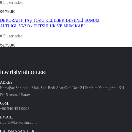
0
5 üzerinden
₺
179,00
DEKORATİF TAŞ TOZU KELEBEK DESENLİ SUNUM
ALTLIĞI, VAZO - TÜTSÜLÜK VE MUM KABI
0
5 üzerinden
₺
179,00
İLWTİŞİM BİLGİLERİ
ADRES:
Karaağaç Şarkonak Mah. Şht. Bedi Acar Cad. No : 24 İbrahim Yenmiş Apt. K:4
D:15 Arsuz / Hatay
GSM:
+90 546 454 9998
EMAIL:
siparis@kervanim.com
ÇALIŞMA SAATLERİ: