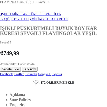
IŞIKLI MİNİ KAR KÜRESİ SEVGİLİLER
3D (ÜÇ BOYUTLU ) VİKİNG KUPA BARDAK
IŞIKLI PÜSKÜRTMELİ BÜYÜK BOY KAR
KÜRESİ SEVGİLİ FLAMİNGOLAR YEŞİL
0
out of 5
₺
749,99
Availability:
1 adet stokta
Sepete Ekle
Buy now
Facebook
Twitter
LinkedIn
Google +
E-posta
FAVORILERIME EKLE
Açıklama
Store Policies
Enquiries