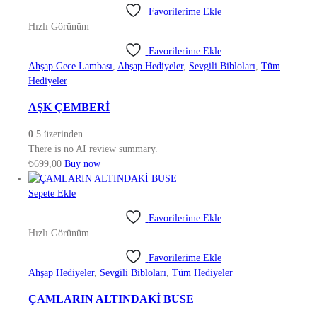
Favorilerime Ekle
Hızlı Görünüm
Favorilerime Ekle
Ahşap Gece Lambası
,
Ahşap Hediyeler
,
Sevgili Bibloları
,
Tüm
Hediyeler
AŞK ÇEMBERİ
0
5 üzerinden
There is no AI review summary.
₺
699,00
Buy now
Sepete Ekle
Favorilerime Ekle
Hızlı Görünüm
Favorilerime Ekle
Ahşap Hediyeler
,
Sevgili Bibloları
,
Tüm Hediyeler
ÇAMLARIN ALTINDAKİ BUSE