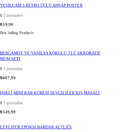
YEŞİLÇAM 3 RETRO ÜÇLÜ AHŞAP POSTER
0
5 üzerinden
₺
19,90
Best Selling Products
BERGAMOT VE VANİLYA KOKULU 3'LÜ DEKORATİF
MUM SETİ
0
5 üzerinden
₺
687,99
IŞIKLI MİNİ KAR KÜRESİ SEVGİLİLER KIŞ MASALI
0
5 üzerinden
₺
149,99
LEYLİFER EPOKSİ BARDAK ALTLIĞI